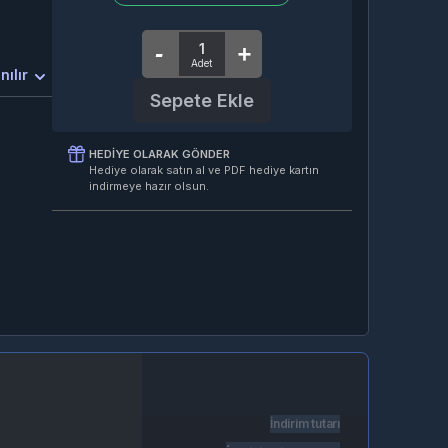
nılır
Sepete Ekle
HEDIYE OLARAK GÖNDER
Hediye olarak satın al ve PDF hediye kartın
indirmeye hazır olsun.
İndirim tutarı