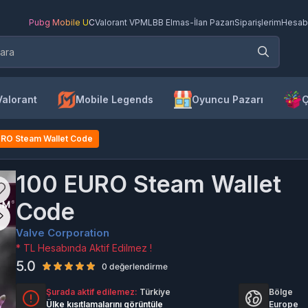
Pubg Mobile UC
Valorant VP
MLBB Elmas
-
İlan Pazarı
Siparişlerim
Hesab
Valorant
Mobile Legends
Oyuncu Pazarı
Ç
URO Steam Wallet Code
100 EURO Steam Wallet
Code
Valve Corporation
* TL Hesabında Aktif Edilmez !
5.0
0 değerlendirme
Şurada aktif edilemez:
Türkiye
Bölge
Ülke kısıtlamalarını görüntüle
Europe