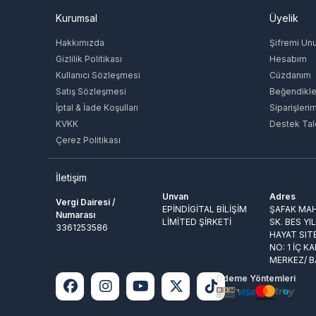
Kurumsal
Üyelik
Hakkımızda
Şifremi Un
Gizlilik Politikası
Hesabım
Kullanıcı Sözleşmesi
Cüzdanım
Satış Sözleşmesi
Beğendikle
İptal & İade Koşulları
Siparişleri
KVKK
Destek Tal
Çerez Politikası
İletişim
Unvan
Adres
Vergi Dairesi /
EPİNDİGİTAL BİLİŞİM
ŞAFAK MAH
Numarası
LİMİTED ŞİRKETİ
SK. BES YI
3361253586
HAYAT SIT
NO: 1 İÇ KA
MERKEZ/ 
Ödeme Yöntemleri