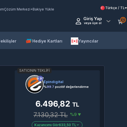
Türkçe / TL
ım
Çözüm Merkezi
+Bakiye Yükle
Giriş Yap
0
veya üye ol
ekilişler
Hediye Kartları
Yayıncılar
SATICININ TEKLIFI
9.97
Epindigital
%
99.7
pozitif değerlendirme
6.496,82
TL
7.130,32 TL
%9
Kazancımı Gör
633,50 TL