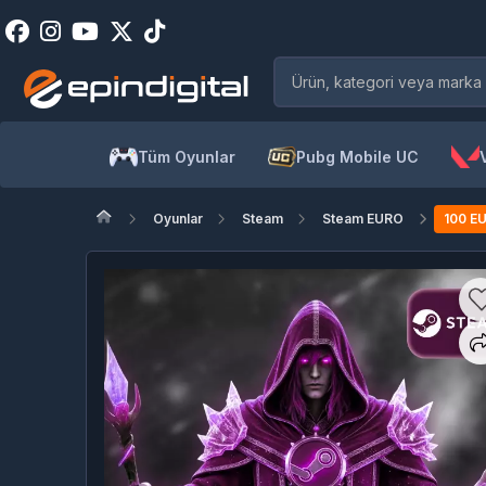
Tüm Oyunlar
Pubg Mobile UC
Oyunlar
Steam
Steam EURO
100 E