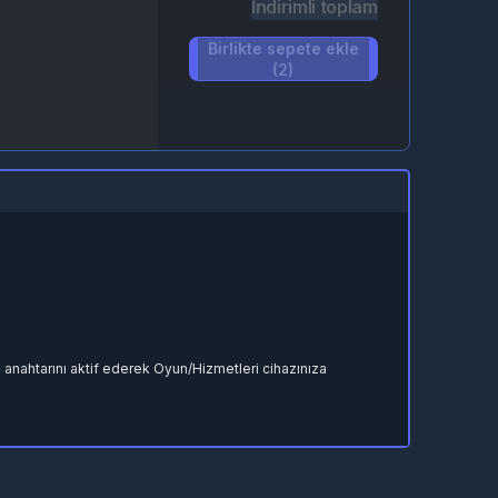
İndirimli toplam
Birlikte sepete ekle
(2)
n anahtarını aktif ederek Oyun/Hizmetleri cihazınıza