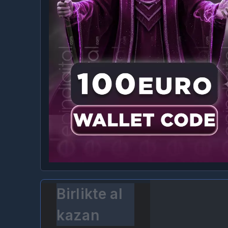
Birlikte al
kazan