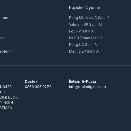
Popüler Oyunlar
uttum
Pubg Mobile UC Satın Al
Valorant VP Satın Al
LoL RP Satın Al
rim
MLBB Elmas Satın Al
m
Pubg UC Satın Al
eplerim
Metin2 EP Satın Al
Destek
İletişim E-Posta
. 3420
0850 305 9272
info@epindigital.com
LDIZ
ESI B BLOK
PI NO: 4
BATMAN