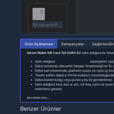
Ek tasarruf!
Ürün Açıklaması
Kampanyalar
Steam Wallet Gift Card 100 EURO EU
satın aldığınızda Ste
Satın aldığınız
Steam cüzdan kodunu
siparişlerim say
Dijital ürünlerde, Mesafeli Satışlar Yönetmeliği’nin 15
Dijital kart ürünlerinde, platform oyunu ve oyun içi ko
Teslim edilen dijital e-Pin'ler kullanıcı sorumluluğunda
Dijital ürünler kargo veya posta yolu ile gönderilmez.
Satın aldığınız kod, esn, e-pin, cd-key, oyun ve oyun 
indirmeniz gerekir.
devamını oku...
Benzer Ürünler