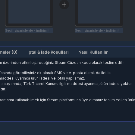
Seçili siparişlerde - İndirimli!
Seçili siparişlerde - İndirimli!
Değerlendirmeler (0)
İptal & İade Koşulları
Nasıl Kullanılır
am üzerinden etkinleştireceğiniz Steam Cüzdan kodu olarak teslim edilir.
fasında görebilirsiniz ek olarak SMS ve e-posta olarak da iletilir.
. maddesi uyarınca ürün iadesi ve iptali yapılamaz.
d satışlarında, Türk Ticaret Kanunu ilgili maddesi uyarınca, ürün iadesi yoktur.
dır.
kartlarını kullanabilmek için Steam platformuna üye olmanız teslim edilen ürü