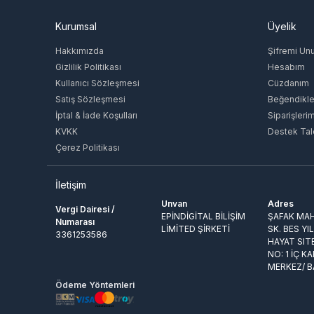
Kurumsal
Üyelik
Hakkımızda
Şifremi Un
Gizlilik Politikası
Hesabım
Kullanıcı Sözleşmesi
Cüzdanım
Satış Sözleşmesi
Beğendikle
İptal & İade Koşulları
Siparişleri
KVKK
Destek Tal
Çerez Politikası
İletişim
Unvan
Adres
Vergi Dairesi /
EPİNDİGİTAL BİLİŞİM
ŞAFAK MAH
Numarası
LİMİTED ŞİRKETİ
SK. BES YI
3361253586
HAYAT SIT
NO: 1 İÇ KA
MERKEZ/ 
Ödeme Yöntemleri