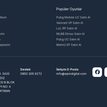
Popüler Oyunlar
uttum
Pubg Mobile UC Satın Al
Valorant VP Satın Al
LoL RP Satın Al
rim
MLBB Elmas Satın Al
m
Pubg UC Satın Al
eplerim
Metin2 EP Satın Al
Destek
İletişim E-Posta
. 3420
0850 305 9272
info@epindigital.com
LDIZ
ESI B BLOK
PI NO: 4
BATMAN