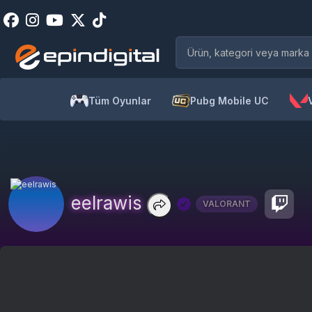
Tüm Oyunlar
Pubg Mobile UC
eelrawis
VALORANT