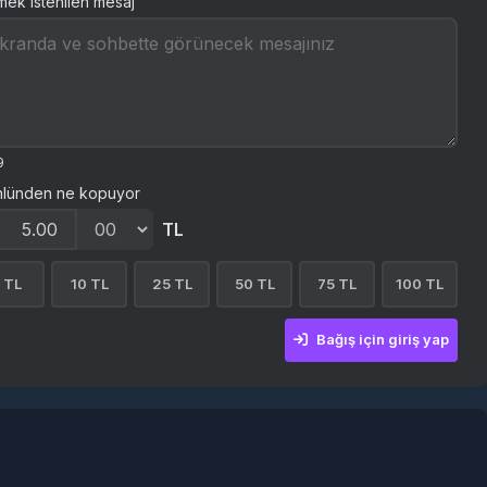
tmek istenilen mesaj
9
lünden ne kopuyor
TL
 TL
10 TL
25 TL
50 TL
75 TL
100 TL
Bağış için giriş yap