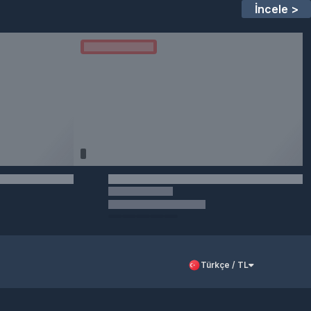
İncele >
Türkçe / TL