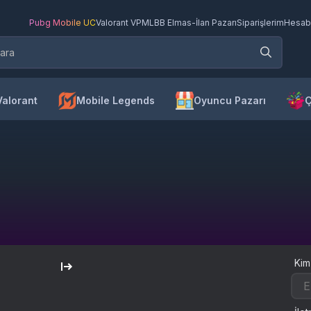
Pubg Mobile UC
Valorant VP
MLBB Elmas
-
İlan Pazarı
Siparişlerim
Hesab
Valorant
Mobile Legends
Oyuncu Pazarı
Ç
Kim