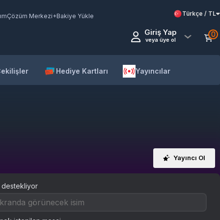
Türkçe / TL
ım
Çözüm Merkezi
+Bakiye Yükle
Giriş Yap
0
veya üye ol
ekilişler
Hediye Kartları
Yayıncılar
Yayıncı Ol
 destekliyor