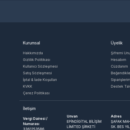
Kurumsal
Üyelik
Hakkımızda
Şifremi Un
Gizlilik Politikası
Hesabım
Kullanıcı Sözleşmesi
Cüzdanım
Satış Sözleşmesi
Beğendikle
İptal & İade Koşulları
Siparişleri
KVKK
Destek Tal
Çerez Politikası
İletişim
Unvan
Adres
Vergi Dairesi /
EPİNDİGİTAL BİLİŞİM
ŞAFAK MAH
Numarası
LİMİTED ŞİRKETİ
SK. BES YI
3361253586