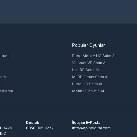
Popüler Oyunlar
uttum
Pubg Mobile UC Satın Al
Valorant VP Satın Al
LoL RP Satın Al
rim
MLBB Elmas Satın Al
m
Pubg UC Satın Al
eplerim
Metin2 EP Satın Al
Destek
İletişim E-Posta
. 3420
0850 305 9272
info@epindigital.com
LDIZ