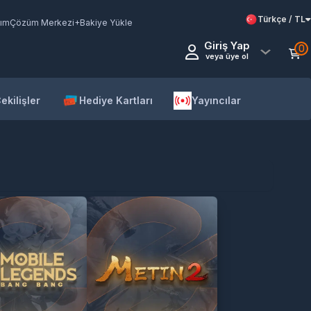
Türkçe / TL
ım
Çözüm Merkezi
+Bakiye Yükle
Giriş Yap
0
veya üye ol
ekilişler
Hediye Kartları
Yayıncılar