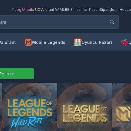
Pubg Mobile UC
Valorant VP
MLBB Elmas
-
İlan Pazarı
Siparişlerim
Hesab
Valorant
Mobile Legends
Oyuncu Pazarı
Ç
Filtrele