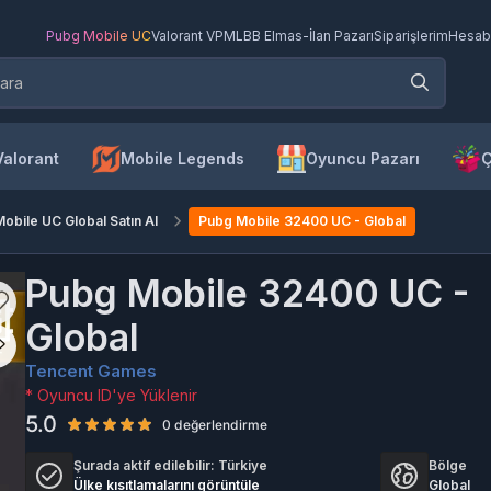
Pubg Mobile UC
Valorant VP
MLBB Elmas
-
İlan Pazarı
Siparişlerim
Hesab
Valorant
Mobile Legends
Oyuncu Pazarı
Ç
obile UC Global Satın Al
Pubg Mobile 32400 UC - Global
Pubg Mobile 32400 UC -
Global
Tencent Games
* Oyuncu ID'ye Yüklenir
5.0
0 değerlendirme
Şurada aktif edilebilir:
Türkiye
Bölge
Ülke kısıtlamalarını görüntüle
Global