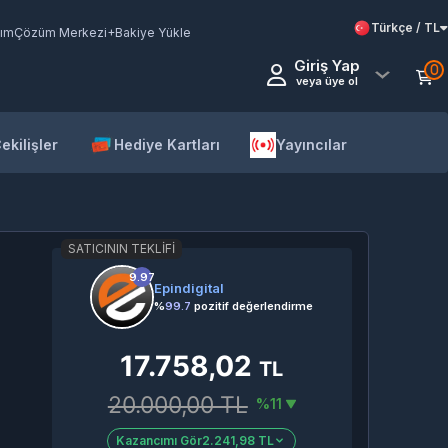
Türkçe / TL
ım
Çözüm Merkezi
+Bakiye Yükle
Giriş Yap
0
veya üye ol
ekilişler
Hediye Kartları
Yayıncılar
SATICININ TEKLIFI
9.97
Epindigital
%
99.7
pozitif değerlendirme
17.758,02
TL
20.000,00 TL
%11
Kazancımı Gör
2.241,98 TL