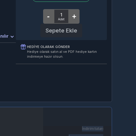
Sepete Ekle
nılır
HEDIYE OLARAK GÖNDER
Hediye olarak satın al ve PDF hediye kartın
indirmeye hazır olsun.
İndirim tutarı