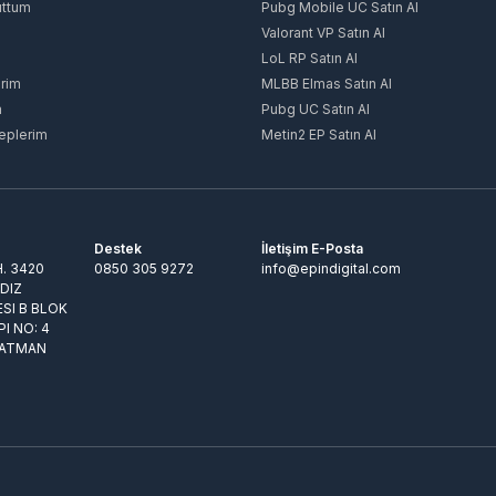
uttum
Pubg Mobile UC Satın Al
Valorant VP Satın Al
LoL RP Satın Al
rim
MLBB Elmas Satın Al
m
Pubg UC Satın Al
eplerim
Metin2 EP Satın Al
Destek
İletişim E-Posta
. 3420
0850 305 9272
info@epindigital.com
LDIZ
ESI B BLOK
PI NO: 4
BATMAN