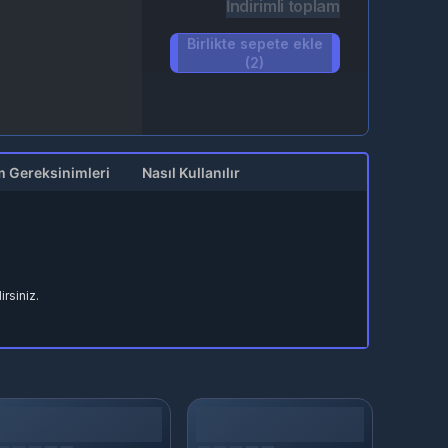
İndirimli toplam
Birlikte sepete ekle
(2)
m Gereksinimleri
Nasıl Kullanılır
rsiniz.