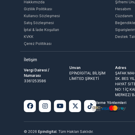
Hakkımızda
Şifremi Un
Gizlilik Politikası
Hesabım
Kullanıcı Sözleşmesi
Cüzdanım
Satış Sözleşmesi
Beğendikle
İptal & İade Koşulları
Siparişleri
KVKK
Destek Tal
Çerez Politikası
İletişim
Unvan
Adres
Vergi Dairesi /
EPİNDİGİTAL BİLİŞİM
ŞAFAK MAH
Numarası
LİMİTED ŞİRKETİ
SK. BES YI
3361253586
HAYAT SIT
NO: 1 İÇ KA
MERKEZ/ 
Ödeme Yöntemleri
© 2026
Epindigital
. Tüm Hakları Saklıdır.