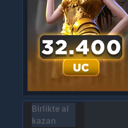
Birlikte al
kazan