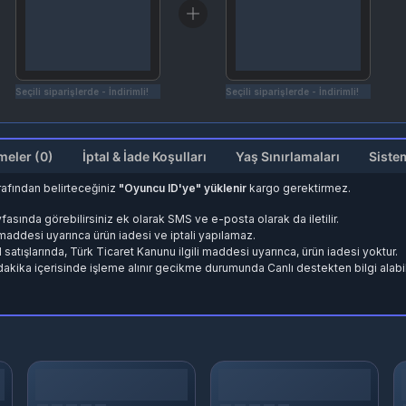
Seçili siparişlerde - İndirimli!
Seçili siparişlerde - İndirimli!
Değerlendirmeler (0)
İptal & İade Koşulları
Yaş Sınırlamaları
Siste
rafından belirteceğiniz
"Oyuncu ID'ye" yüklenir
kargo gerektirmez.
fasında görebilirsiniz ek olarak SMS ve e-posta olarak da iletilir.
. maddesi uyarınca ürün iadesi ve iptali yapılamaz.
d satışlarında, Türk Ticaret Kanunu ilgili maddesi uyarınca, ürün iadesi yoktur.
 dakika içerisinde işleme alınır gecikme durumunda Canlı destekten bilgi alabili