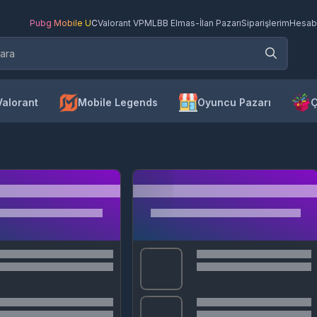
Pubg Mobile UC
Valorant VP
MLBB Elmas
-
İlan Pazarı
Siparişlerim
Hesab
Valorant
Mobile Legends
Oyuncu Pazarı
Ç