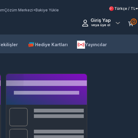
Türkçe / TL
ım
Çözüm Merkezi
+Bakiye Yükle
Giriş Yap
0
veya üye ol
ekilişler
Hediye Kartları
Yayıncılar