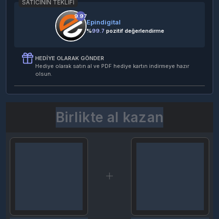
SATICININ TEKLIFI
9.97
Epindigital
%
99.7
pozitif değerlendirme
HEDIYE OLARAK GÖNDER
Hediye olarak satın al ve PDF hediye kartın indirmeye hazır
olsun.
Birlikte al kazan