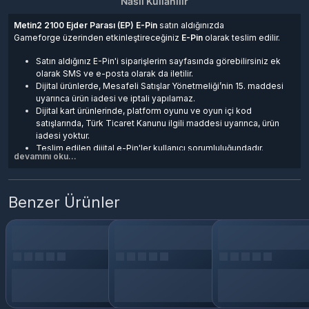
Nasıl Kullanılır
Metin2 2100 Ejder Parası (EP) E-Pin
satın aldığınızda
Gameforge üzerinden etkinleştireceğiniz
E-Pin
olarak teslim edilir.
Satın aldığınız E-Pin'i
siparişlerim
sayfasında görebilirsiniz ek
olarak SMS ve e-posta olarak da iletilir.
Dijital ürünlerde, Mesafeli Satışlar Yönetmeliği’nin 15. maddesi
uyarınca ürün iadesi ve iptali yapılamaz.
Dijital kart ürünlerinde, platform oyunu ve oyun içi kod
satışlarında, Türk Ticaret Kanunu ilgili maddesi uyarınca, ürün
iadesi yoktur.
Teslim edilen dijital e-Pin'ler kullanıcı sorumluluğundadır.
devamını oku...
Dijital ürünler kargo veya posta yolu ile gönderilmez.
Satın aldığınız kod, esn, e-pin, cd-key, oyun ve oyun kartlarını
kullanabilmek için Gameforge platformuna üye olmanız teslim
edilen ürün anahtarını aktif ederek Oyun/Hizmetleri cihazınıza
Benzer Ürünler
indirmeniz gerekir.