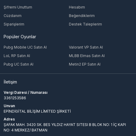
Şifremi Unuttum
Hesabım
Cüzdanım
Beğendiklerim
Siparişlerim
Destek Taleplerim
Popüler Oyunlar
Pubg Mobile UC Satın Al
Valorant VP Satın Al
LoL RP Satın Al
MLBB Elmas Satın Al
Pubg UC Satın Al
Metin2 EP Satın Al
İletişim
Vergi Dairesi / Numarası
3361253586
Unvan
EPİNDİGİTAL BİLİŞİM LİMİTED ŞİRKETİ
Adres
ŞAFAK MAH. 3420 SK. BES YILDIZ HAYAT SITESI B BLOK NO: 1 İÇ KAPI
NO: 4 MERKEZ/ BATMAN