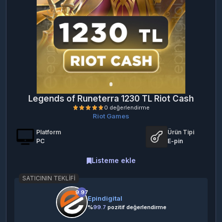
Legends of Runeterra 1230 TL Riot Cash
Riot Games
Platform
Ürün Tipi
PC
E-pin
Listeme ekle
SATICININ TEKLIFI
0 değerlendirme
9.97
Epindigital
%
99.7
pozitif değerlendirme