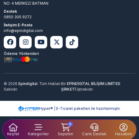
NO: 4 MERKEZ/ BATMAN
Destek
0850 305 9272
İletişim E-Posta
info@epindigital.com
Ödeme Yöntemleri
© 2026
Epindigital
. Tüm Hakları
Bir
EPİNDİGİTAL BİLİŞİM LİMİTED
Saklıdır.
ŞİRKETİ
İştirakidir.
Hyper® | E-Ticaret paketleri ile hazırlanmıştır.
0
Keşfet
Kategoriler
Sepetim
Canlı Destek
Hesabım