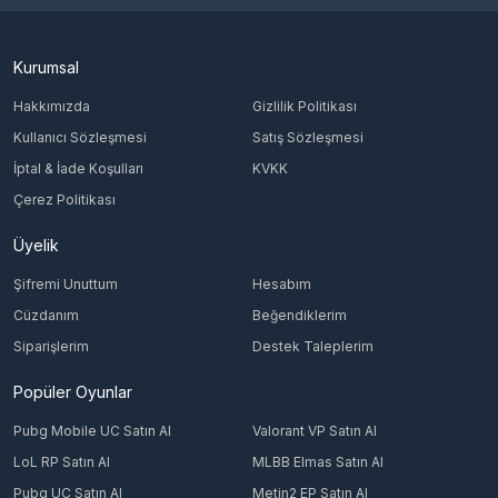
Kurumsal
Hakkımızda
Gizlilik Politikası
Kullanıcı Sözleşmesi
Satış Sözleşmesi
İptal & İade Koşulları
KVKK
Çerez Politikası
Üyelik
Şifremi Unuttum
Hesabım
Cüzdanım
Beğendiklerim
Siparişlerim
Destek Taleplerim
Popüler Oyunlar
Pubg Mobile UC Satın Al
Valorant VP Satın Al
LoL RP Satın Al
MLBB Elmas Satın Al
Pubg UC Satın Al
Metin2 EP Satın Al