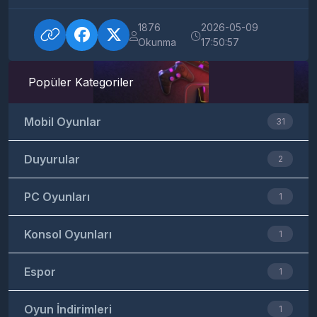
1876
2026-05-09
Okunma
17:50:57
Popüler Kategoriler
Mobil Oyunlar
31
Duyurular
2
PC Oyunları
1
Konsol Oyunları
1
Espor
1
Oyun İndirimleri
1