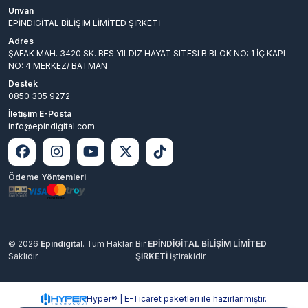
Unvan
EPİNDİGİTAL BİLİŞİM LİMİTED ŞİRKETİ
Adres
ŞAFAK MAH. 3420 SK. BES YILDIZ HAYAT SITESI B BLOK NO: 1 İÇ KAPI
NO: 4 MERKEZ/ BATMAN
Destek
0850 305 9272
İletişim E-Posta
info@epindigital.com
Ödeme Yöntemleri
© 2026
Epindigital
. Tüm Hakları
Bir
EPİNDİGİTAL BİLİŞİM LİMİTED
Saklıdır.
ŞİRKETİ
İştirakidir.
Hyper® | E-Ticaret paketleri ile hazırlanmıştır.