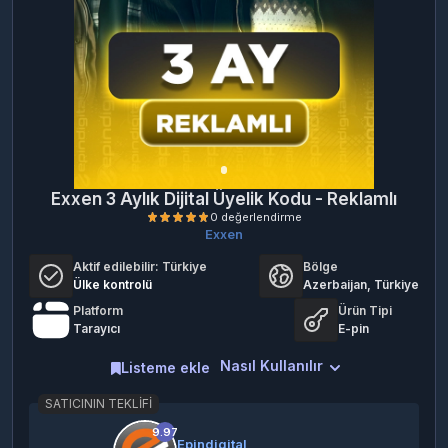
Exxen 3 Aylık Dijital Üyelik Kodu - Reklamlı
Exxen
Aktif edilebilir:
Türkiye
Bölge
Ülke kontrolü
Azerbaijan, Türkiye
Platform
Ürün Tipi
Tarayıcı
E-pin
Nasıl Kullanılır
Listeme ekle
0 değerlendirme
SATICININ TEKLIFI
9.97
Epindigital