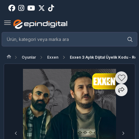
Oyunlar
Exxen
Exxen 3 Aylık Dijital Üyelik Kodu - Rek