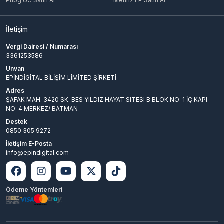
Pubg UC Satın Al
Metin2 EP Satın Al
İletişim
Vergi Dairesi / Numarası
3361253586
Unvan
EPİNDİGİTAL BİLİŞİM LİMİTED ŞİRKETİ
Adres
ŞAFAK MAH. 3420 SK. BES YILDIZ HAYAT SITESI B BLOK NO: 1 İÇ KAPI
NO: 4 MERKEZ/ BATMAN
Destek
0850 305 9272
İletişim E-Posta
info@epindigital.com
Ödeme Yöntemleri