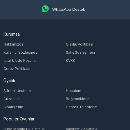
WhatsApp Destek
Kurumsal
Hakkımızda
Gizlilik Politikası
Kullanıcı Sözleşmesi
Satış Sözleşmesi
İptal & İade Koşulları
KVKK
Çerez Politikası
Üyelik
Şifremi Unuttum
Hesabım
Cüzdanım
Beğendiklerim
Siparişlerim
Destek Taleplerim
Popüler Oyunlar
Pubg Mobile UC Satın Al
Valorant VP Satın Al