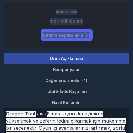
İndirim tutarı
İndirimli toplam
Birlikte sepete ekle (2)
Ürün Açıklaması
Kampanyalar
Değerlendirmeler (1)
İptal & İade Koşulları
Nasıl Kullanılır
Dragon Trail
Elmas
, oyun deneyiminizi
7080
yükseltmek ve zaferin tadını çıkarmak için mükemmel
bir seçenektir. Oyun içi avantajlarınızı artırmak, zorlu