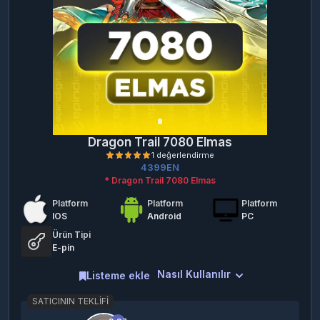
Dragon Trail 7080 Elmas
4399EN
* Dragon Trail 7080 Elmas
Platform
Platform
Platform
IOS
Android
PC
Ürün Tipi
E-pin
Nasıl Kullanılır
1 değerlendirme
Listeme ekle
SATICININ TEKLIFI