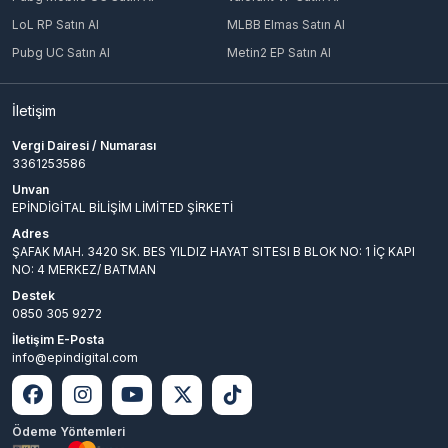
LoL RP Satın Al
MLBB Elmas Satın Al
Pubg UC Satın Al
Metin2 EP Satın Al
İletişim
Vergi Dairesi / Numarası
3361253586
Unvan
EPİNDİGİTAL BİLİŞİM LİMİTED ŞİRKETİ
Adres
ŞAFAK MAH. 3420 SK. BES YILDIZ HAYAT SITESI B BLOK NO: 1 İÇ KAPI
NO: 4 MERKEZ/ BATMAN
Destek
0850 305 9272
İletişim E-Posta
info@epindigital.com
Ödeme Yöntemleri