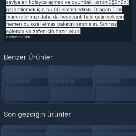
seviyeleri kolayca aşmak ve oyundaki üstünlüğünüzü
garantilemek için bu 66 elması edinin. Dragon Trail
maceralarınızı daha da heyecanlı hale getirmek için
hemen bu özel elmas paketini satın alın. Sınırsız
eğlence ve zafer için hazır olun!
devamını oku...
Benzer Ürünler
Son gezdiğin ürünler