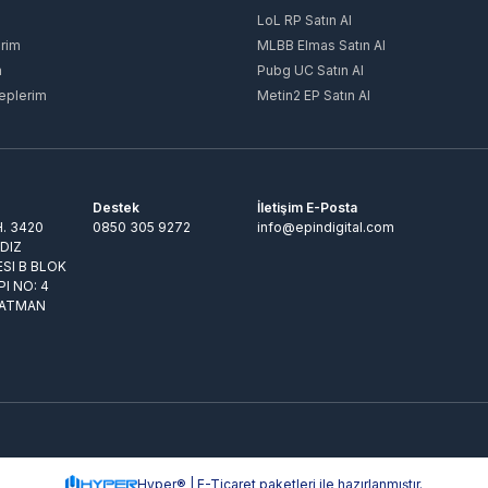
LoL RP Satın Al
rim
MLBB Elmas Satın Al
m
Pubg UC Satın Al
eplerim
Metin2 EP Satın Al
Destek
İletişim E-Posta
. 3420
0850 305 9272
info@epindigital.com
LDIZ
ESI B BLOK
PI NO: 4
BATMAN
Hyper® | E-Ticaret paketleri ile hazırlanmıştır.