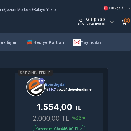
Türkçe / TL
ım
Çözüm Merkezi
+Bakiye Yükle
Giriş Yap
0
veya üye ol
ekilişler
Hediye Kartları
Yayıncılar
SATICININ TEKLIFI
9.97
Epindigital
%
99.7
pozitif değerlendirme
1.554,00
TL
2.000,00 TL
%22
Kazancımı Gör
446,00 TL