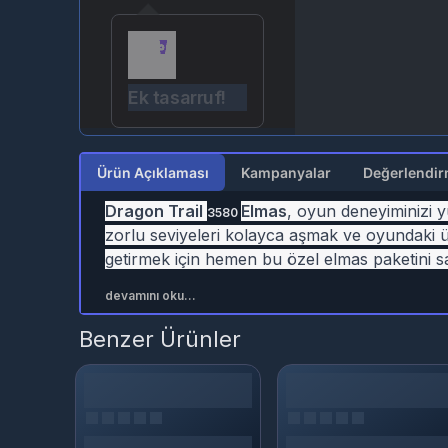
Ek tasarruf!
Ürün Açıklaması
Kampanyalar
Dragon Trail
Elmas
, oyun deneyiminizi y
3580
zorlu seviyeleri kolayca aşmak ve oyundaki ü
getirmek için hemen bu özel elmas paketini sat
devamını oku...
Benzer Ürünler