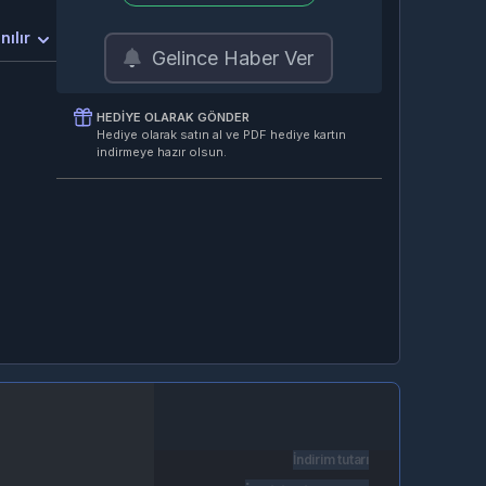
nılır
Gelince Haber Ver
HEDIYE OLARAK GÖNDER
Hediye olarak satın al ve PDF hediye kartın
indirmeye hazır olsun.
İndirim tutarı