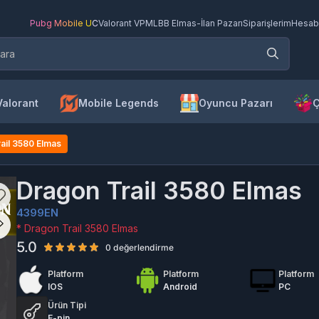
Pubg Mobile UC
Valorant VP
MLBB Elmas
-
İlan Pazarı
Siparişlerim
Hesab
Valorant
Mobile Legends
Oyuncu Pazarı
Ç
ail 3580 Elmas
Dragon Trail 3580 Elmas
4399EN
* Dragon Trail 3580 Elmas
5.0
0 değerlendirme
Platform
Platform
Platform
IOS
Android
PC
Ürün Tipi
E-pin