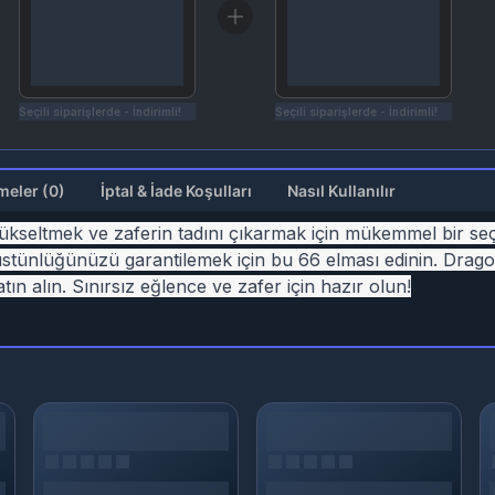
Seçili siparişlerde - İndirimli!
Seçili siparişlerde - İndirimli!
Değerlendirmeler (0)
İptal & İade Koşulları
Nasıl Kullanılır
ükseltmek ve zaferin tadını çıkarmak için mükemmel bir seçe
stünlüğünüzü garantilemek için bu 66 elması edinin. Drago
ın alın. Sınırsız eğlence ve zafer için hazır olun!