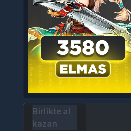
Birlikte al
kazan