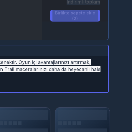
İndirimli toplam
Birlikte sepete ekle
(2)
nektir. Oyun içi avantajlarınızı artırmak,
n Trail maceralarınızı daha da heyecanlı hale