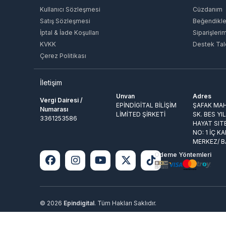
Kullanıcı Sözleşmesi
Cüzdanım
Satış Sözleşmesi
Beğendikle
İptal & İade Koşulları
Siparişleri
KVKK
Destek Tal
Çerez Politikası
İletişim
Unvan
Adres
Vergi Dairesi /
EPİNDİGİTAL BİLİŞİM
ŞAFAK MAH
Numarası
LİMİTED ŞİRKETİ
SK. BES YI
3361253586
HAYAT SIT
NO: 1 İÇ KA
MERKEZ/ 
Ödeme Yöntemleri
© 2026
Epindigital
. Tüm Hakları Saklıdır.