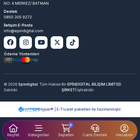
NO: 4 MERKEZ/ BATMAN
Destek
0850 305 9272
İletişim E-Posta
info@epindigital.com
Ödeme Yöntemleri
© 2026
Epindigital
. Tüm Hakları
Bir
EPİNDİGİTAL BİLİŞİM LİMİTED
Saklıdır.
ŞİRKETİ
İştirakidir.
Hyper® | E-Ticaret paketleri ile hazırlanmıştır.
0
Keşfet
Kategoriler
Sepetim
Canlı Destek
Hesabım