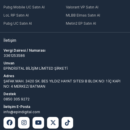
Pubg Mobile UC Satın Al
Valorant VP Satın Al
LoL RP Satın Al
MLBB Elmas Satın Al
Pubg UC Satın Al
Metin2 EP Satın Al
İletişim
Vergi Dairesi / Numarası
3361253586
Unvan
EPİNDİGİTAL BİLİŞİM LİMİTED ŞİRKETİ
Adres
ŞAFAK MAH. 3420 SK. BES YILDIZ HAYAT SITESI B BLOK NO: 1 İÇ KAPI
NO: 4 MERKEZ/ BATMAN
Destek
0850 305 9272
İletişim E-Posta
info@epindigital.com