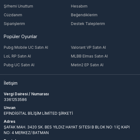
Şifremi Unuttum
Hesabım
Cüzdanım
Beğendiklerim
Siparişlerim
Destek Taleplerim
Popüler Oyunlar
Pubg Mobile UC Satın Al
Valorant VP Satın Al
LoL RP Satın Al
MLBB Elmas Satın Al
Pubg UC Satın Al
Metin2 EP Satın Al
İletişim
Vergi Dairesi / Numarası
3361253586
Unvan
EPİNDİGİTAL BİLİŞİM LİMİTED ŞİRKETİ
Adres
ŞAFAK MAH. 3420 SK. BES YILDIZ HAYAT SITESI B BLOK NO: 1 İÇ KAPI
NO: 4 MERKEZ/ BATMAN