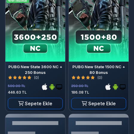
Teslimat
PUBG New State 3600 NC +
PUBG New State 1500 NC +
250 Bonus
80 Bonus
(0)
(0)
500.00 TL
250.00 TL
446.63 TL
186.08 TL
Sepete Ekle
Sepete Ekle