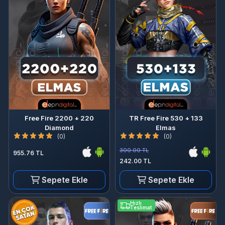
Free Fire 2200 + 220
TR Free Fire 530 + 133
Diamond
Elmas
(0)
(0)
300.00 TL
955.76 TL
242.00 TL
Sepete Ekle
Sepete Ekle
Hızlı
Teslimat