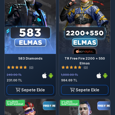
583 Diamonds
TR Free Fire 2200 + 550
Elmas
(0)
(0)
249.90 TL
1,000.00 TL
231.00 TL
984.69 TL
Sepete Ekle
Sepete Ekle
Hızlı
Hızlı
Teslimat
Teslimat