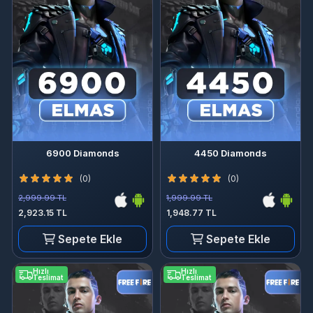
6900 Diamonds
4450 Diamonds
(0)
(0)
2,999.99 TL
1,999.99 TL
2,923.15 TL
1,948.77 TL
Sepete Ekle
Sepete Ekle
Hızlı
Hızlı
Teslimat
Teslimat