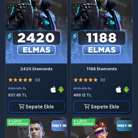
2420 Diamonds
1188 Diamonds
(0)
(0)
999.99 TL
499.99 TL
937.65 TL
469.12 TL
Sepete Ekle
Sepete Ekle
Hızlı
Hızlı
Teslimat
Teslimat