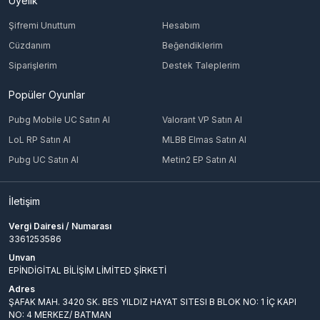
Üyelik
Şifremi Unuttum
Hesabım
Cüzdanım
Beğendiklerim
Siparişlerim
Destek Taleplerim
Popüler Oyunlar
Pubg Mobile UC Satın Al
Valorant VP Satın Al
LoL RP Satın Al
MLBB Elmas Satın Al
Pubg UC Satın Al
Metin2 EP Satın Al
İletişim
Vergi Dairesi / Numarası
3361253586
Unvan
EPİNDİGİTAL BİLİŞİM LİMİTED ŞİRKETİ
Adres
ŞAFAK MAH. 3420 SK. BES YILDIZ HAYAT SITESI B BLOK NO: 1 İÇ KAPI
NO: 4 MERKEZ/ BATMAN