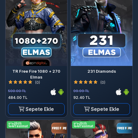
TR Free Fire 1080 + 270
231 Diamonds
Elmas
(0)
(0)
500.00 TL
99.99 TL
484.00 TL
92.40 TL
Sepete Ekle
Sepete Ekle
Hızlı
Hızlı
Teslimat
Teslimat